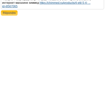
интернет-магазине химмед
https://chimmed.ru/products/4-etil-5-4- ...
id=8567065
Répondre