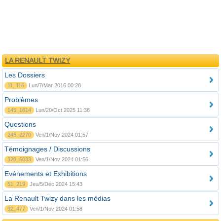
LA RENAULT TWIZY
Les Dossiers
11, 116
Lun/7/Mar 2016 00:28
Problèmes
145, 1614
Lun/20/Oct 2025 11:38
Questions
245, 2270
Ven/1/Nov 2024 01:57
Témoignages / Discussions
320, 5033
Ven/1/Nov 2024 01:56
Evénements et Exhibitions
51, 219
Jeu/5/Déc 2024 15:43
La Renault Twizy dans les médias
92, 477
Ven/1/Nov 2024 01:58