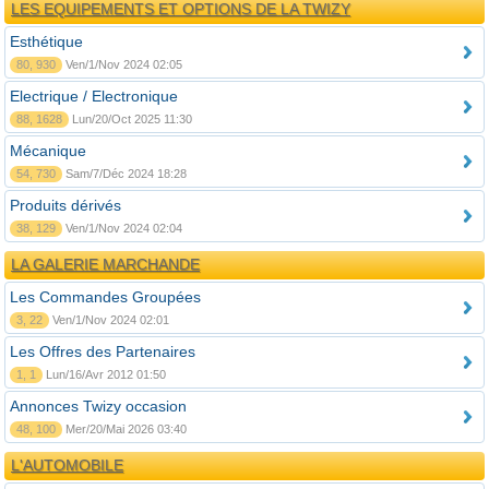
LES EQUIPEMENTS ET OPTIONS DE LA TWIZY
Esthétique
80, 930
Ven/1/Nov 2024 02:05
Electrique / Electronique
88, 1628
Lun/20/Oct 2025 11:30
Mécanique
54, 730
Sam/7/Déc 2024 18:28
Produits dérivés
38, 129
Ven/1/Nov 2024 02:04
LA GALERIE MARCHANDE
Les Commandes Groupées
3, 22
Ven/1/Nov 2024 02:01
Les Offres des Partenaires
1, 1
Lun/16/Avr 2012 01:50
Annonces Twizy occasion
48, 100
Mer/20/Mai 2026 03:40
L'AUTOMOBILE