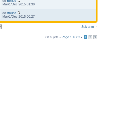
de
Bollide
Mar/1/Déc 2015 01:30
de
Bollide
Mar/1/Déc 2015 00:27
Suivante
88 sujets •
Page
1
sur
3
•
1
2
3