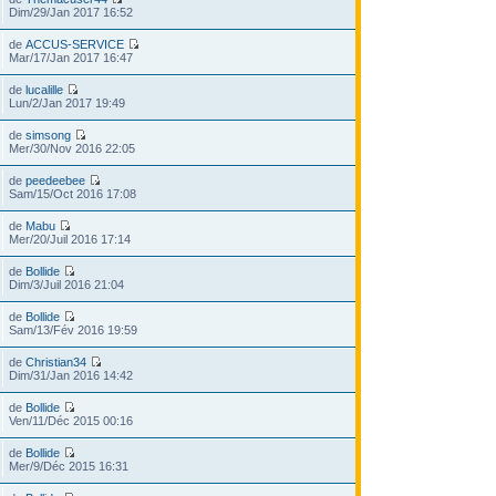
Dim/29/Jan 2017 16:52
de
ACCUS-SERVICE
Mar/17/Jan 2017 16:47
de
lucalille
Lun/2/Jan 2017 19:49
de
simsong
Mer/30/Nov 2016 22:05
de
peedeebee
Sam/15/Oct 2016 17:08
de
Mabu
Mer/20/Juil 2016 17:14
de
Bollide
Dim/3/Juil 2016 21:04
de
Bollide
Sam/13/Fév 2016 19:59
de
Christian34
Dim/31/Jan 2016 14:42
de
Bollide
Ven/11/Déc 2015 00:16
de
Bollide
Mer/9/Déc 2015 16:31