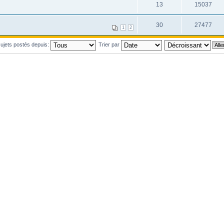
13
15037
30
27477
1
2
 sujets postés depuis:
Trier par