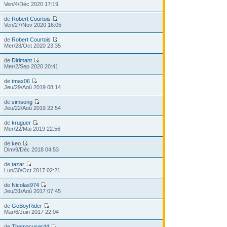
Ven/4/Déc 2020 17:19
de
Robert Courtois
Ven/27/Nov 2020 16:05
de
Robert Courtois
Mer/28/Oct 2020 23:35
de
Dirimant
Mer/2/Sep 2020 20:41
de
tmax06
Jeu/29/Aoû 2019 08:14
de
simsong
Jeu/22/Aoû 2019 22:54
de
kruguer
Mer/22/Mai 2019 22:56
de
keo
Dim/9/Déc 2018 04:53
de
tazar
Lun/30/Oct 2017 02:21
de
Nicolas974
Jeu/31/Aoû 2017 07:45
de
GoBoyRider
Mar/6/Juin 2017 22:04
de
Themacuser44