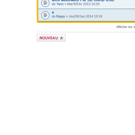
de
Yann
» Mar/5/Fév 2013 19:29
x
de
floppy
» Jeu/30/Jan 2014 19:16
Afficher les
Ecrire un nouveau
sujet