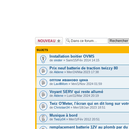
Ecrire un nouveau
sujet
SUJETS
Installation boitier OVMS
de
skider
» Sam/15/Fév 2014 14:15
Prix neuf batterie de traction twizzy 80
de
Aldene
» Mer/24/Mai 2023 17:38
оптом иваново цена
de
LavillMom
» Ven/1/Nov 2024 01:59
Voyant SERV qui reste allumé
de
Aldene
» Lun/11/Mar 2024 20:19
Twiz O'Meter, l'écran qui en dit long sur vot
de
Christian34
» Mer/18/Jan 2023 18:51
Musique à bord
de
Twizy04
» Mer/1/Fév 2012 20:51
remplacement batterie 12V au plomb par du 