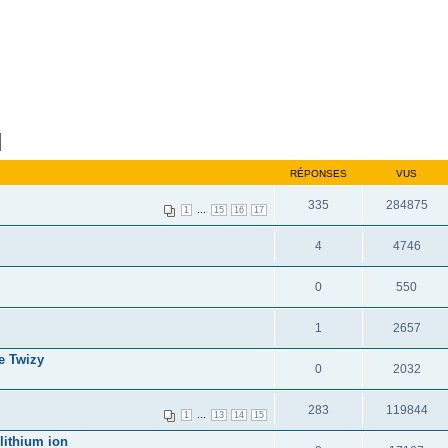
RÉPONSES
VUS
335
284875
...
1
15
16
17
4
4746
0
550
1
2657
re Twizy
0
2032
283
119844
...
1
13
14
15
lithium ion