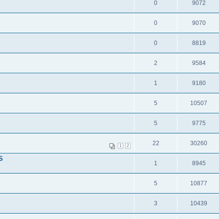
0
9072
0
9070
0
8819
2
9584
1
9180
5
10507
5
9775
22
30260
1
2
S
1
8945
5
10877
3
10439