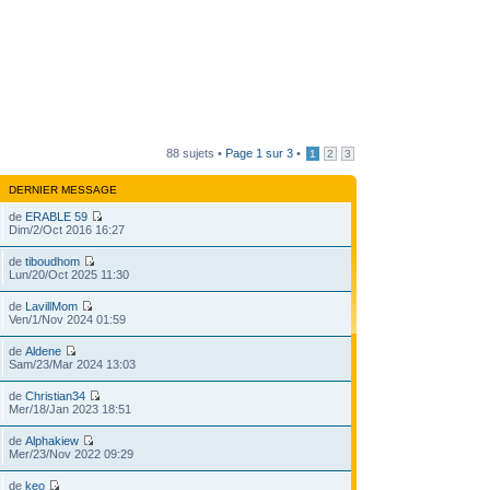
88 sujets •
Page
1
sur
3
•
1
2
3
DERNIER MESSAGE
de
ERABLE 59
Dim/2/Oct 2016 16:27
de
tiboudhom
Lun/20/Oct 2025 11:30
de
LavillMom
Ven/1/Nov 2024 01:59
de
Aldene
Sam/23/Mar 2024 13:03
de
Christian34
Mer/18/Jan 2023 18:51
de
Alphakiew
Mer/23/Nov 2022 09:29
de
keo