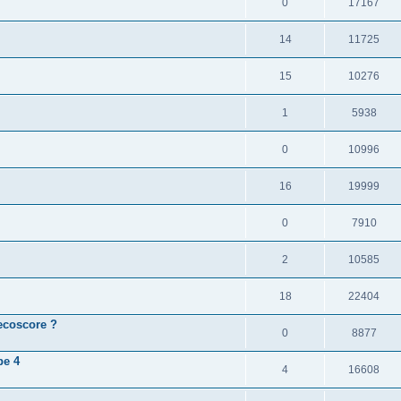
0
17167
14
11725
15
10276
1
5938
0
10996
16
19999
0
7910
2
10585
18
22404
 ecoscore ?
0
8877
pe 4
4
16608