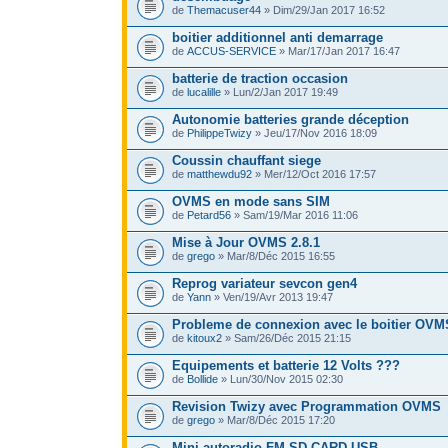
de
Themacuser44
» Dim/29/Jan 2017 16:52
boitier additionnel anti demarrage
de
ACCUS-SERVICE
» Mar/17/Jan 2017 16:47
batterie de traction occasion
de
lucalille
» Lun/2/Jan 2017 19:49
Autonomie batteries grande déception
de
PhilippeTwizy
» Jeu/17/Nov 2016 18:09
Coussin chauffant siege
de
matthewdu92
» Mer/12/Oct 2016 17:57
OVMS en mode sans SIM
de
Petard56
» Sam/19/Mar 2016 11:06
Mise à Jour OVMS 2.8.1
de
grego
» Mar/8/Déc 2015 16:55
Reprog variateur sevcon gen4
de
Yann
» Ven/19/Avr 2013 19:47
Probleme de connexion avec le boitier OVM
de
kitoux2
» Sam/26/Déc 2015 21:15
Equipements et batterie 12 Volts ???
de
Bollide
» Lun/30/Nov 2015 02:30
Revision Twizy avec Programmation OVMS
de
grego
» Mar/8/Déc 2015 17:20
Mini autoradio FM SD CARD USB