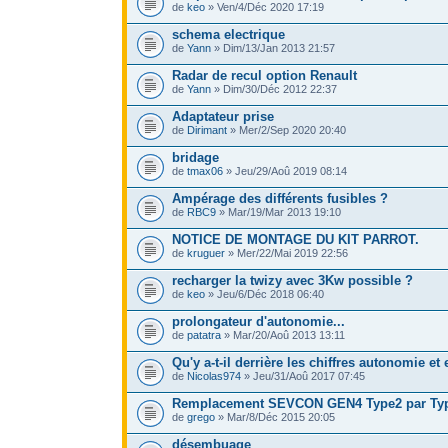
de
keo
» Ven/4/Déc 2020 17:19
schema electrique
de
Yann
» Dim/13/Jan 2013 21:57
Radar de recul option Renault
de
Yann
» Dim/30/Déc 2012 22:37
Adaptateur prise
de
Dirimant
» Mer/2/Sep 2020 20:40
bridage
de
tmax06
» Jeu/29/Aoû 2019 08:14
Ampérage des différents fusibles ?
de
RBC9
» Mar/19/Mar 2013 19:10
NOTICE DE MONTAGE DU KIT PARROT.
de
kruguer
» Mer/22/Mai 2019 22:56
recharger la twizy avec 3Kw possible ?
de
keo
» Jeu/6/Déc 2018 06:40
prolongateur d'autonomie...
de
patatra
» Mar/20/Aoû 2013 13:11
Qu'y a-t-il derrière les chiffres autonomie et
de
Nicolas974
» Jeu/31/Aoû 2017 07:45
Remplacement SEVCON GEN4 Type2 par Ty
de
grego
» Mar/8/Déc 2015 20:05
désembuage