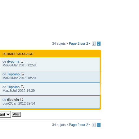
34 sujets •
Page
2
sur
2
•
1
2
DERNIER MESSAGE
de
dyocma
Mer/6/Mar 2013 12:59
de
Topolino
Mar/5/Mar 2013 18:20
de
Topolino
Mar/3/Juil 2012 14:39
de
dbonin
Lun/2/Jan 2012 19:34
34 sujets •
Page
2
sur
2
•
1
2