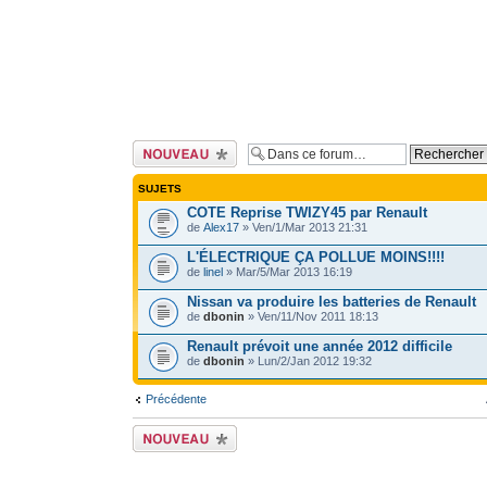
Ecrire un nouveau
sujet
SUJETS
COTE Reprise TWIZY45 par Renault
de
Alex17
» Ven/1/Mar 2013 21:31
L'ÉLECTRIQUE ÇA POLLUE MOINS!!!!
de
linel
» Mar/5/Mar 2013 16:19
Nissan va produire les batteries de Renault
de
dbonin
» Ven/11/Nov 2011 18:13
Renault prévoit une année 2012 difficile
de
dbonin
» Lun/2/Jan 2012 19:32
Précédente
Ecrire un nouveau
sujet