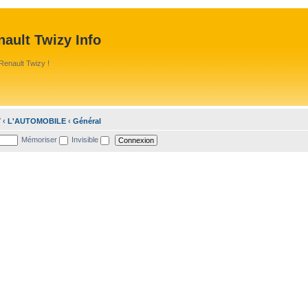
ault Twizy Info
Renault Twizy !
Y
‹
L'AUTOMOBILE
‹
Général
Mémoriser
Invisible