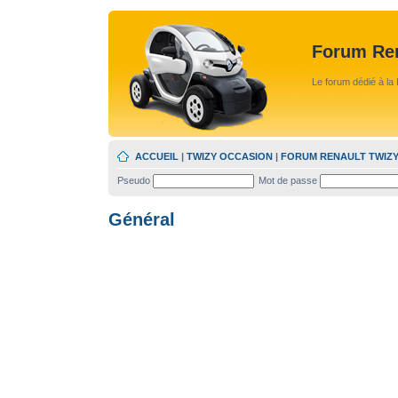
Forum Ren
Le forum dédié à la 
ACCUEIL
|
TWIZY OCCASION
|
FORUM RENAULT TWIZ
Pseudo
Mot de passe
Général