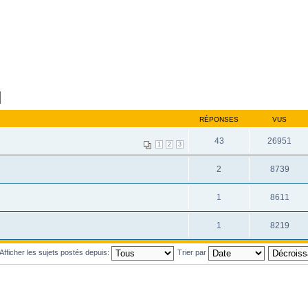
RÉPONSES
VUS
43
26951
1
2
3
2
8739
1
8611
1
8219
Afficher les sujets postés depuis:
Trier par