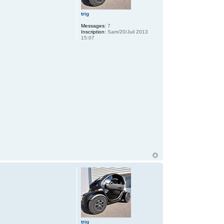
trig
Messages:
7
Inscription:
Sam/20/Juil 2013
15:07
trig