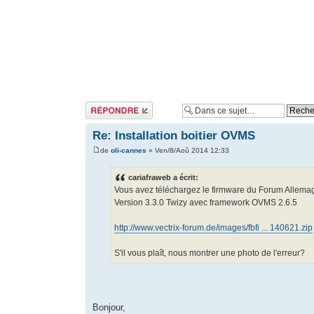
Répondre
Re: Installation boitier OVMS
de
oli-cannes
» Ven/8/Aoû 2014 12:33
cariafraweb a écrit:
Vous avez téléchargez le firmware du Forum Allemagne
Version 3.3.0 Twizy avec framework OVMS 2.6.5
http://www.vectrix-forum.de/images/fbfi ... 140621.zip
S'il vous plaît, nous montrer une photo de l'erreur?
Bonjour,