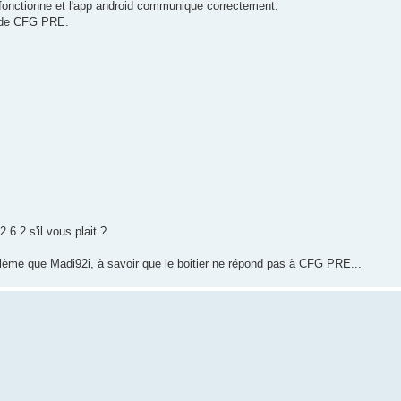
on fonctionne et l'app android communique correctement.
mode CFG PRE.
.6.2 s'il vous plait ?
blème que Madi92i, à savoir que le boitier ne répond pas à CFG PRE...