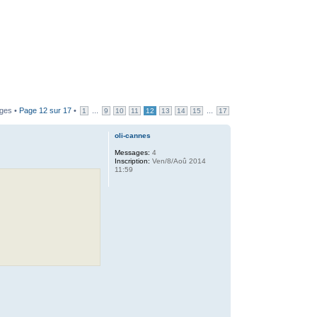
ges •
Page
12
sur
17
•
...
...
1
9
10
11
12
13
14
15
17
oli-cannes
Messages:
4
Inscription:
Ven/8/Aoû 2014
11:59