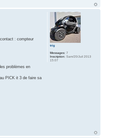
 contact : compteur
trig
Messages:
7
Inscription:
Sam/20/Juil 2013
15:07
r des problèmes en
au PICK it 3 de faire sa