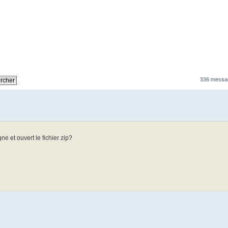
336 messa
 et ouvert le fichier zip?