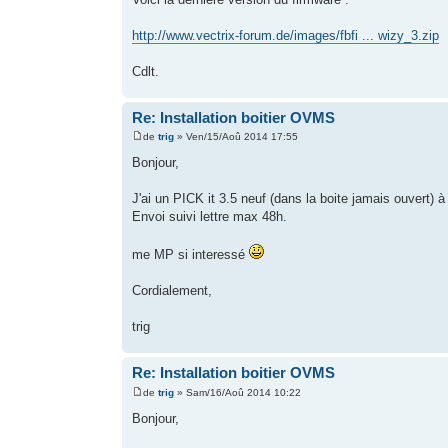
http://www.vectrix-forum.de/images/fbfi ... wizy_3.zip
Cdlt.
Re: Installation boitier OVMS
de
trig
» Ven/15/Aoû 2014 17:55
Bonjour,
J'ai un PICK it 3.5 neuf (dans la boite jamais ouvert) à
Envoi suivi lettre max 48h.
me MP si interessé
Cordialement,
trig
Re: Installation boitier OVMS
de
trig
» Sam/16/Aoû 2014 10:22
Bonjour,