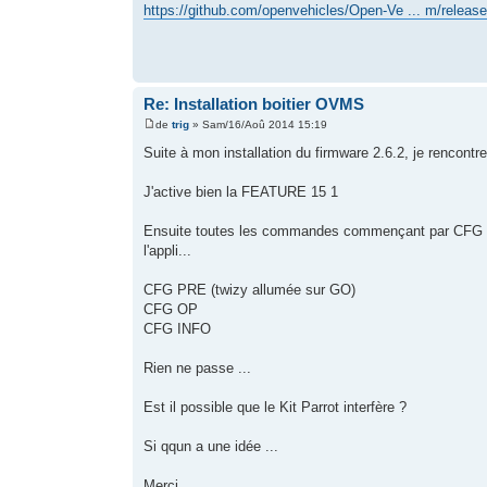
https://github.com/openvehicles/Open-Ve ... m/releas
Re: Installation boitier OVMS
de
trig
» Sam/16/Aoû 2014 15:19
Suite à mon installation du firmware 2.6.2, je rencon
J'active bien la FEATURE 15 1
Ensuite toutes les commandes commençant par CFG que
l'appli...
CFG PRE (twizy allumée sur GO)
CFG OP
CFG INFO
Rien ne passe ...
Est il possible que le Kit Parrot interfère ?
Si qqun a une idée ...
Merci