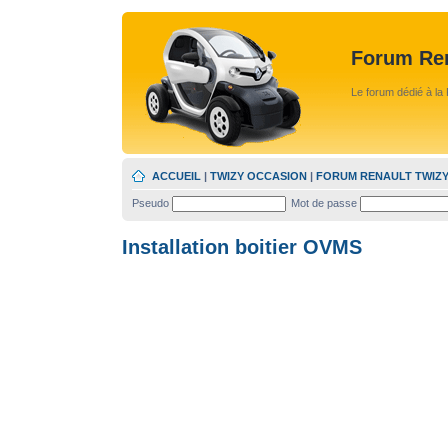
Forum Ren
Le forum dédié à la 
ACCUEIL
|
TWIZY OCCASION
|
FORUM RENAULT TWIZ
Pseudo
Mot de passe
Installation boitier OVMS