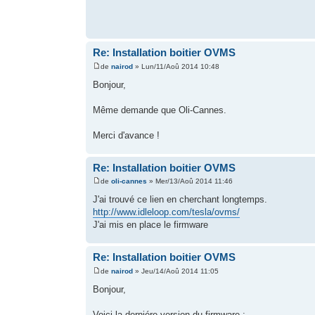
Re: Installation boitier OVMS
de
nairod
» Lun/11/Aoû 2014 10:48
Bonjour,
Même demande que Oli-Cannes.
Merci d'avance !
Re: Installation boitier OVMS
de
oli-cannes
» Mer/13/Aoû 2014 11:46
J'ai trouvé ce lien en cherchant longtemps.
http://www.idleloop.com/tesla/ovms/
J'ai mis en place le firmware
Re: Installation boitier OVMS
de
nairod
» Jeu/14/Aoû 2014 11:05
Bonjour,
Voici la derniére version du firmware :